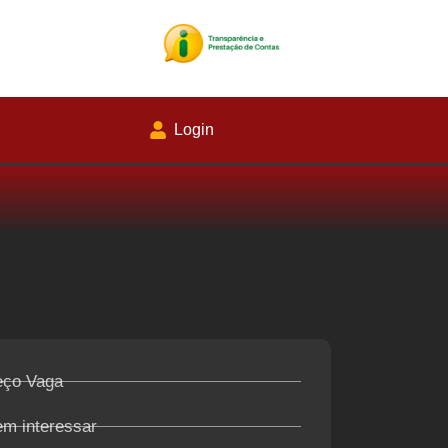
Login
eço Vaga
em interessar