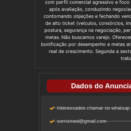
com perfil comercial agressivo e foc
após avaliação, conduzindo negocia
contornando objeções e fechando vend
de alto ticket (veículos, consórcios, 
postura, segurança na negociação, perf
metas. Não buscamos varejo. Oferece
bonificação por desempenho e metas ati
real de crescimento. Segunda a sext
trab
Dados do Anuncia
Interessados chamar no whatsap
sorrismed@gmail.com