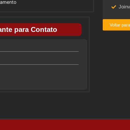
namento
Joinv
Voltar par
nte para Contato