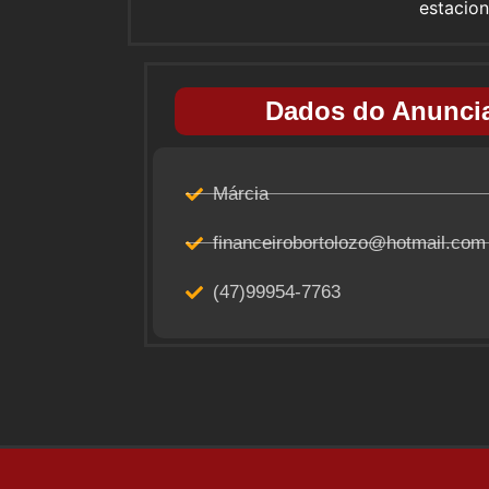
estacio
Dados do Anuncia
Márcia
financeirobortolozo@hotmail.com
(47)99954-7763