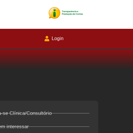
Login
-se Clínica/Consultório
em interessar