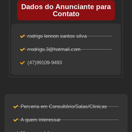
Dados do Anunciante para
Contato
rodrigo lennon santos silva
rrodrigo.3@hotmail.com
(47)99109-9493
Perceria em Consultório/Salas/Clinicas
A quem interessar