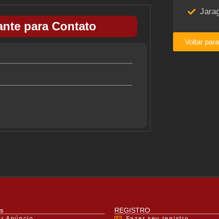
Jara
nte para Contato
Voltar par
s
REGISTRO
ar Anúncio
Fazer seu registro