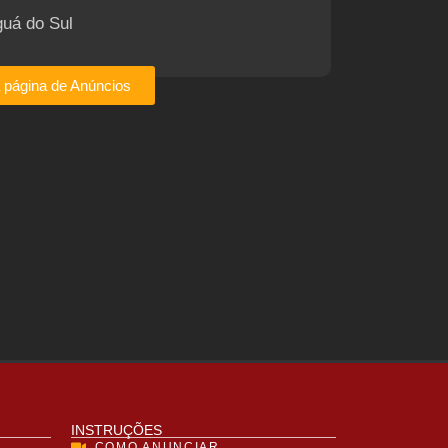
guá do Sul
a página de Anúncios
INSTRUÇÕES
COMO ANUNCIAR