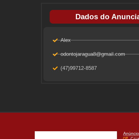
Dados do Anuncia
Alex
odontojaragua8@gmail.com
(47)99712-8587
Anúncio
Cri