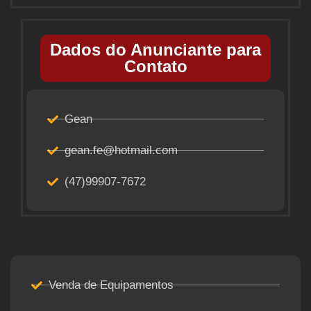
Dados do Anunciante para
Contato
Gean
gean.fe@hotmail.com
(47)99907-7672
Venda de Equipamentos