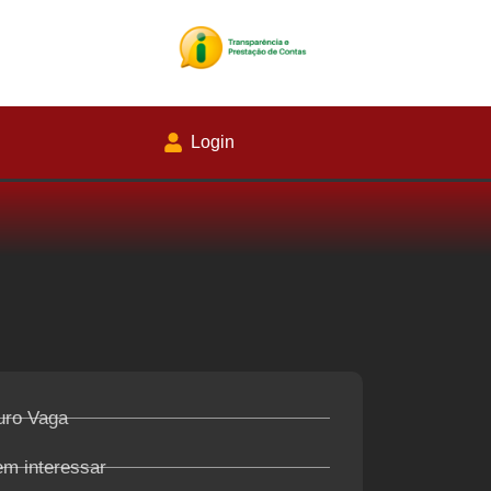
Login
uro Vaga
em interessar