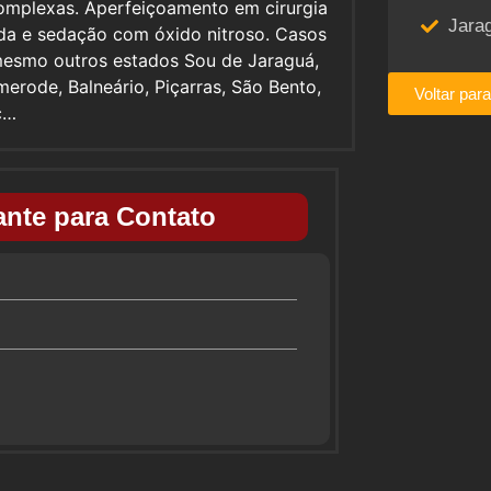
complexas. Aperfeiçoamento em cirurgia
Jara
ada e sedação com óxido nitroso. Casos
mesmo outros estados Sou de Jaraguá,
erode, Balneário, Piçarras, São Bento,
Voltar par
c…
nte para Contato