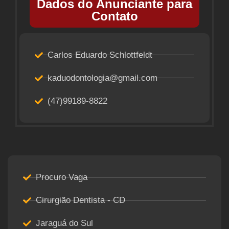
Dados do Anunciante para
Contato
Carlos Eduardo Schlottfeldt
kaduodontologia@gmail.com
(47)99189-8822
Procuro Vaga
Cirurgião Dentista - CD
Jaraguá do Sul