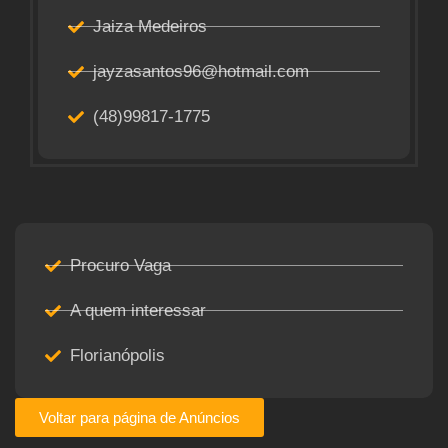
Jaiza Medeiros
jayzasantos96@hotmail.com
(48)99817-1775
Procuro Vaga
A quem interessar
Florianópolis
Voltar para página de Anúncios