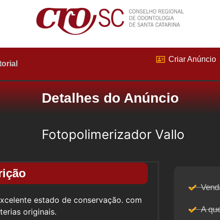
Criar Anúncio
torial
Detalhes do Anúncio
Fotopolimerizador Vallo
rição
Vend
excelente estado de conservação. com
A qu
erias originais.