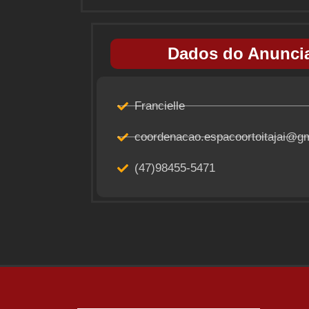
Dados do Anuncia
Francielle
coordenacao.espacoortoitajai@g
(47)98455-5471