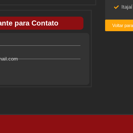
Itajaí
nte para Contato
Voltar par
mail.com