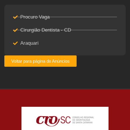
Procuro Vaga
Cirurgião Dentista - CD
Araquari
Voltar para página de Anúncios