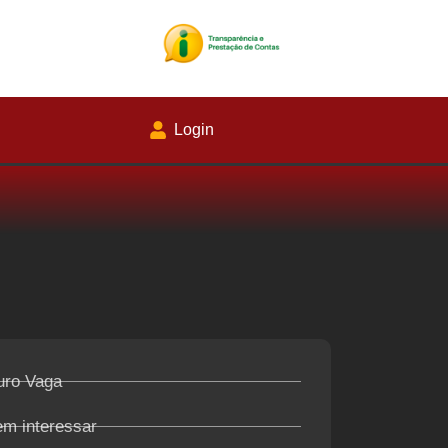
Login
uro Vaga
em interessar