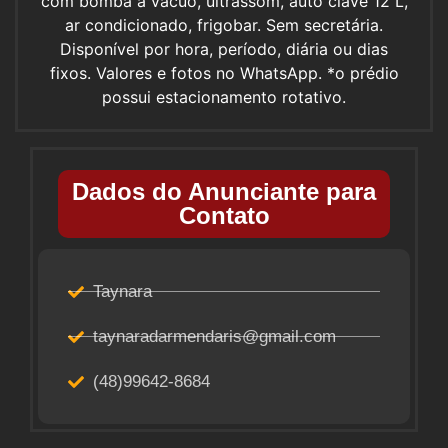
com bomba a vácuo, ultrassom, auto clave 12 L,
ar condicionado, frigobar. Sem secretária.
Disponível por hora, período, diária ou dias
fixos. Valores e fotos no WhatsApp. *o prédio
possui estacionamento rotativo.
Dados do Anunciante para
Contato
Taynara
taynaradarmendaris@gmail.com
(48)99642-8684