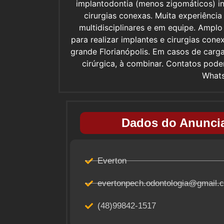
implantodontia (menos zigomáticos) in
cirurgias conexas. Muita experiênci
multidisciplinares e em equipe. Amplo
para realizar implantes e cirurgias cone
grande Florianópolis. Em casos de car
cirúrgica, à combinar. Contatos pode
What
Dados do Anuncia
Everton
evertonpech.odontologia@gmail.
(48)99842-1517