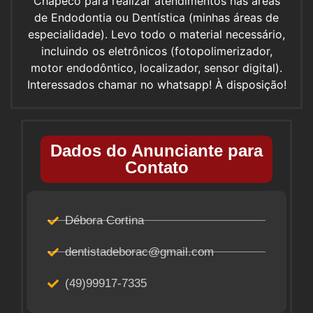
Chapecó para realizar atendimentos nas áreas
de Endodontia ou Dentística (minhas áreas de
especialidade). Levo todo o material necessário,
incluindo os eletrônicos (fotopolimerizador,
motor endodôntico, localizador, sensor digital).
Interessados chamar no whatsapp! À disposição!
Dados do Anunciante para
Contato
Débora Cortina
dentistadeborac@gmail.com
(49)99917-7335