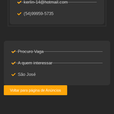
kerlin-14@hotmail.com
(54)99959-5735
Procuro Vaga
A quem interessar
São José
Voltar para página de Anúncios