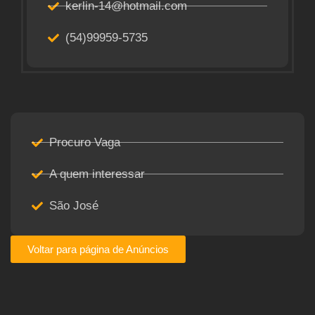
kerlin-14@hotmail.com
(54)99959-5735
Procuro Vaga
A quem interessar
São José
Voltar para página de Anúncios