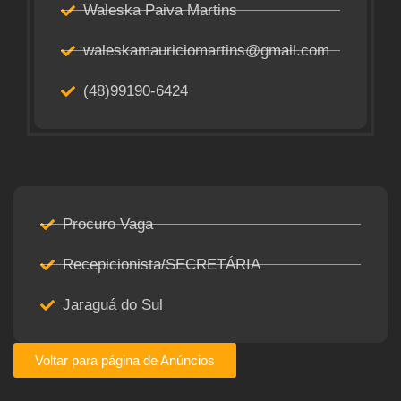
Waleska Paiva Martins
waleskamauriciomartins@gmail.com
(48)99190-6424
Procuro Vaga
Recepicionista/SECRETÁRIA
Jaraguá do Sul
Voltar para página de Anúncios