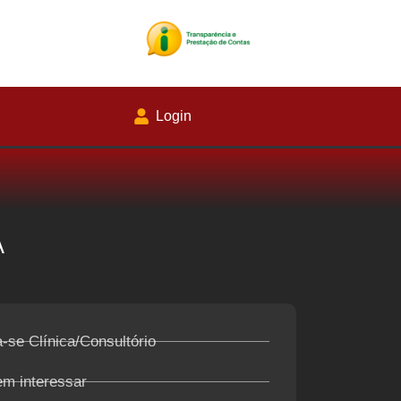
Login
A
-se Clínica/Consultório
em interessar