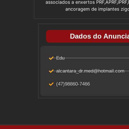
associados a enxertos PRF,APRF,iPRF,
ancoragem de implantes zigo
Dados do Anuncia
Edu
alcantara_dr.med@hotmail.com
(47)98860-7466