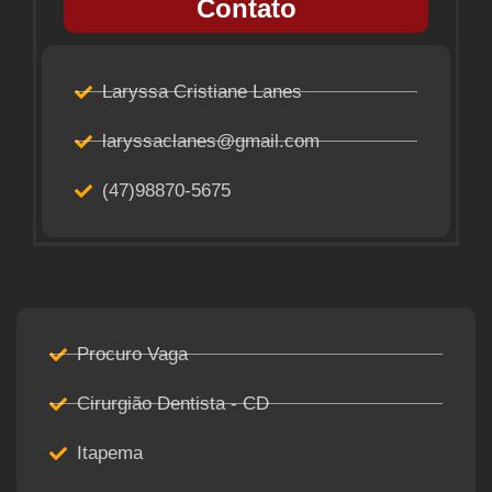
Contato
Laryssa Cristiane Lanes
laryssaclanes@gmail.com
(47)98870-5675
Procuro Vaga
Cirurgião Dentista - CD
Itapema