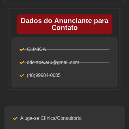
Dados do Anunciante para
Contato
CLÍNICA
odontoe.aru@gmail.com
(48)99984-0685
Aluga-se Clínica/Consultório