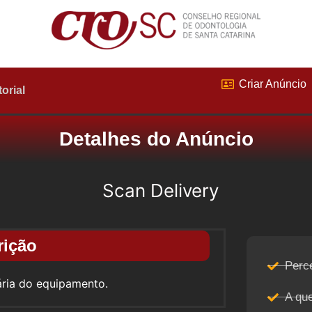
Criar Anúncio
torial
Detalhes do Anúncio
Scan Delivery
rição
Perce
ária do equipamento.
A qu