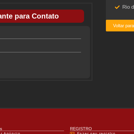
Rio d
nte para Contato
Voltar par
s
REGISTRO
ar Anúncio
Fazer seu registro