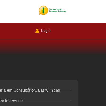
Login
ria em Consultório/Salas/Clinicas
em interessar