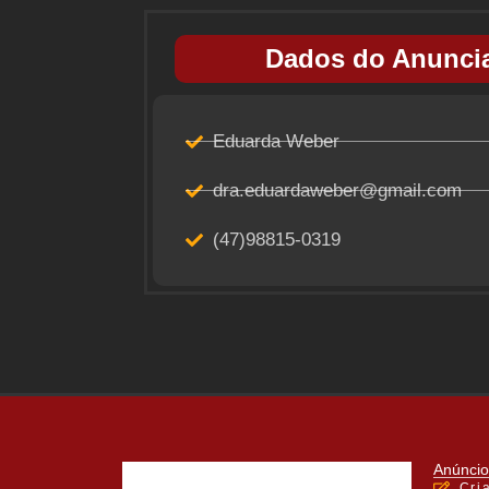
Dados do Anuncia
Eduarda Weber
dra.eduardaweber@gmail.com
(47)98815-0319
Anúncio
Cri