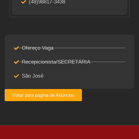
(48)98817-3438
Ofereço Vaga
Recepicionista/SECRETÁRIA
São José
Voltar para página de Anúncios