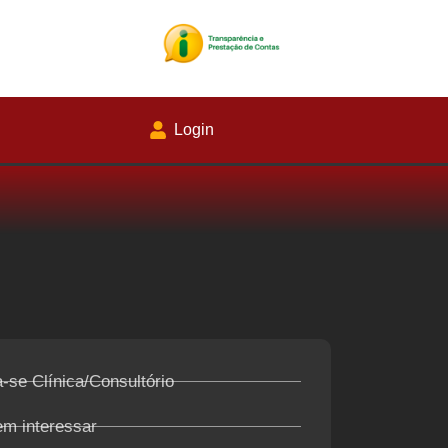
Login
-se Clínica/Consultório
em interessar