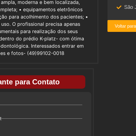
 ampla, moderna e bem localizada,
São 
ompleta; • equipamentos eletrônicos
ção para acolhimento dos pacientes; •
uso. O profissional precisa apenas
Voltar par
rumentais para realização dos seus
 dentro do prédio K-platz- com ótima
 odontológica. Interessados entrar em
ões e fotos- (49)99102-0018
nte para Contato
t