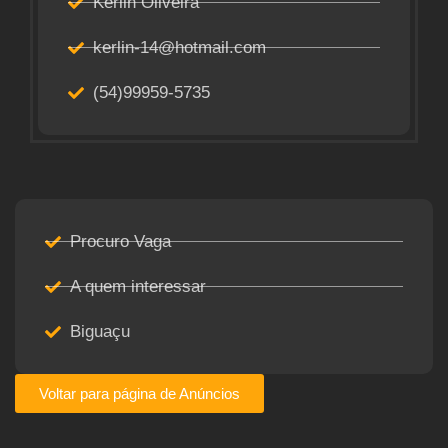
Kerlin Oliveira
kerlin-14@hotmail.com
(54)99959-5735
Procuro Vaga
A quem interessar
Biguaçu
Voltar para página de Anúncios