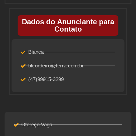
Dados do Anunciante para
Contato
Bianca
blcordeiro@terra.com.br
(47)99915-3299
Ofereço Vaga