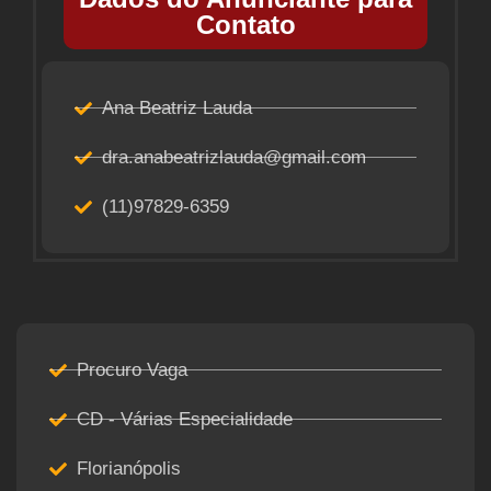
Contato
Ana Beatriz Lauda
dra.anabeatrizlauda@gmail.com
(11)97829-6359
Procuro Vaga
CD - Várias Especialidade
Florianópolis