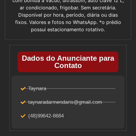
com bomba a vácuo, ultrassom, auto clave 12 L,
ar condicionado, frigobar. Sem secretária.
Disponível por hora, período, diária ou dias
fixos. Valores e fotos no WhatsApp. *o prédio
possui estacionamento rotativo.
Dados do Anunciante para
Contato
Taynara
taynaradarmendaris@gmail.com
(48)99642-8684