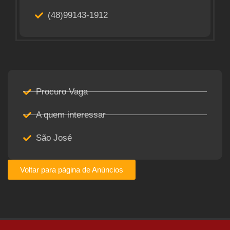
(48)99143-1912
Procuro Vaga
A quem interessar
São José
Voltar para página de Anúncios