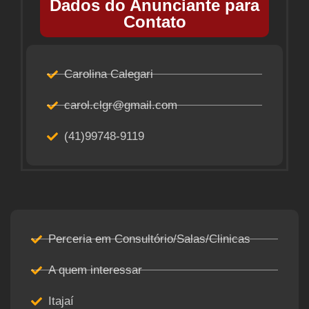
Dados do Anunciante para
Contato
Carolina Calegari
carol.clgr@gmail.com
(41)99748-9119
Perceria em Consultório/Salas/Clinicas
A quem interessar
Itajaí