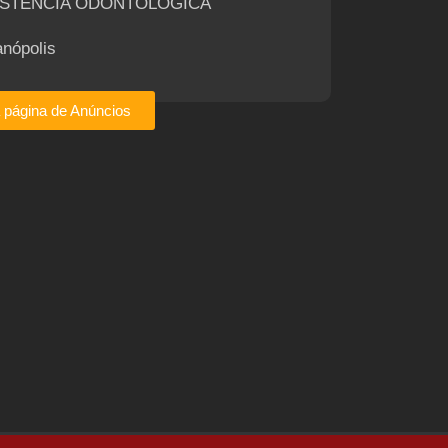
ISTÊNCIA ODONTOLÓGICA
anópolis
a página de Anúncios