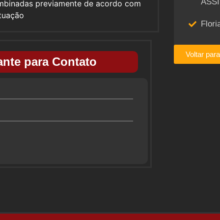
ASS
ombinadas previamente de acordo com
ituação
Flori
Voltar par
nte para Contato