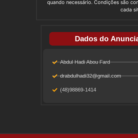
quando necessário. Condições são c
cada s
Dados do Anuncia
Abdul Hadi Abou Fard
drabdulhadi32@gmail.com
(48)98869-1414