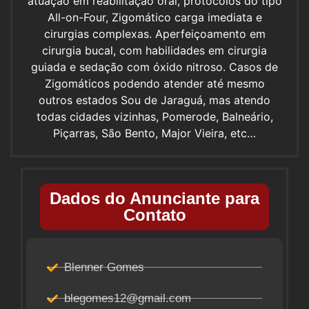
atuação em reabilitação oral, protocolos do tipo
All-on-Four, Zigomático carga imediata e
cirurgias complexas. Aperfeiçoamento em
cirurgia bucal, com habilidades em cirurgia
guiada e sedação com óxido nitroso. Casos de
Zigomáticos podendo atender até mesmo
outros estados Sou de Jaraguá, mas atendo
todas cidades vizinhas, Pomerode, Balneário,
Piçarras, São Bento, Major Vieira, etc…
Dados do Anunciante para
Contato
Blenner Gomes
blegomes12@gmail.com