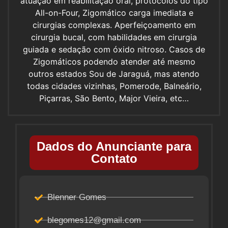
atuação em reabilitação oral, protocolos do tipo
All-on-Four, Zigomático carga imediata e
cirurgias complexas. Aperfeiçoamento em
cirurgia bucal, com habilidades em cirurgia
guiada e sedação com óxido nitroso. Casos de
Zigomáticos podendo atender até mesmo
outros estados Sou de Jaraguá, mas atendo
todas cidades vizinhas, Pomerode, Balneário,
Piçarras, São Bento, Major Vieira, etc…
Dados do Anunciante para
Contato
Blenner Gomes
blegomes12@gmail.com