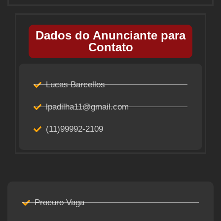
Dados do Anunciante para
Contato
Lucas Barcellos
lpadilha11@gmail.com
(11)99992-2109
Procuro Vaga