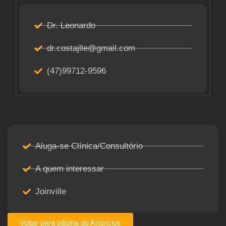
Dr. Leonardo
dr.costajlle@gmail.com
(47)99712-9596
Aluga-se Clínica/Consultório
A quem interessar
Joinville
Voltar para página de Anúncios