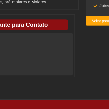
os, pré-molares e Molares.
Joinv
Voltar par
nte para Contato