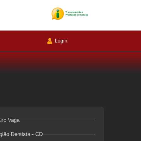
Login
uro Vaga
gião Dentista - CD