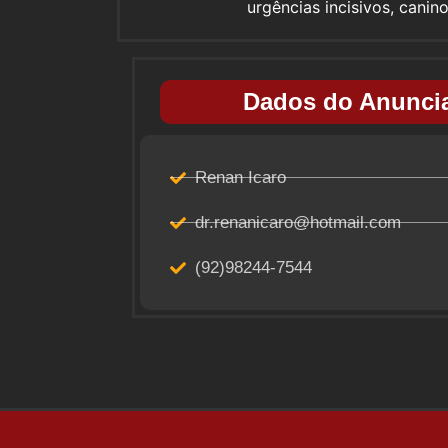
urgências incisivos, canin
Dados do Anuncia
Renan Icaro
dr.renanicaro@hotmail.com
(92)98244-7544