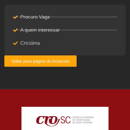
Procuro Vaga
A quem interessar
Criciúma
Voltar para página de Anúncios