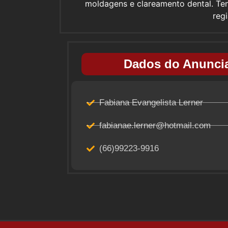
moldagens e clareamento dental. Te
reg
Dados do Anuncia
Fabiana Evangelista Lerner
fabianae.lerner@hotmail.com
(66)99223-9916