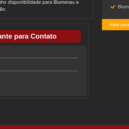
nho disponibilidade para Blumenau e
Blum
ião.
Voltar par
nte para Contato