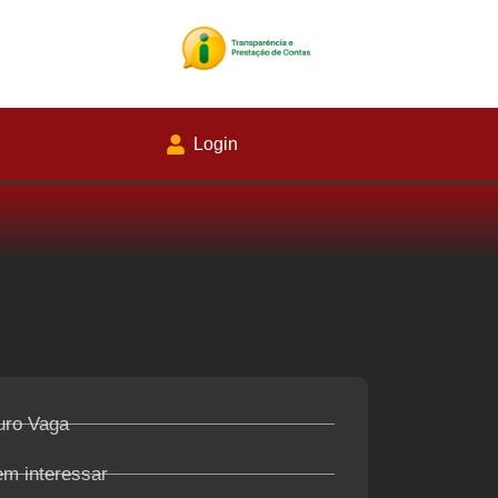
Login
uro Vaga
em interessar