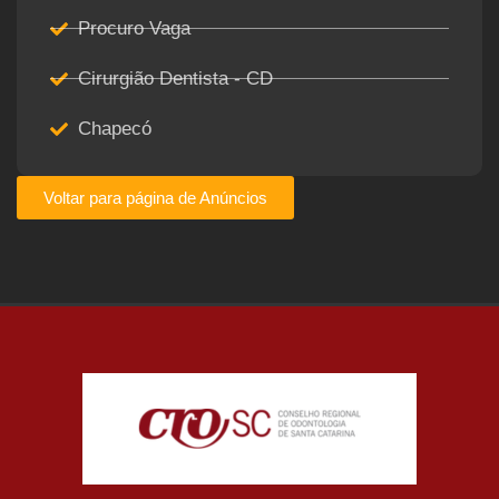
Procuro Vaga
Cirurgião Dentista - CD
Chapecó
Voltar para página de Anúncios