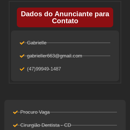
Dados do Anunciante para
Contato
Gabrielle
gabrieller663@gmail.com
(47)99949-1487
Procuro Vaga
Cirurgião Dentista - CD