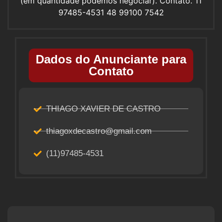
(em quantidade podemos negociar). Contato. 11
97485-4531 48 99100 7542
Dados do Anunciante para
Contato
THIAGO XAVIER DE CASTRO
thiagoxdecastro@gmail.com
(11)97485-4531