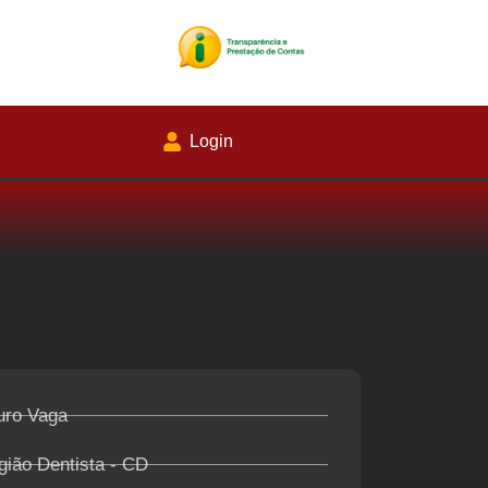
Login
uro Vaga
gião Dentista - CD