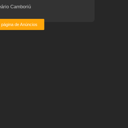
eário Camboriú
a página de Anúncios