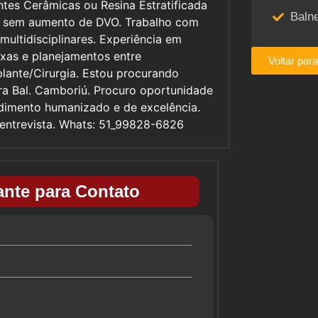
ntes Cerâmicas ou Resina Estratificada
Baln
 ou sem aumento de DVO. Trabalho com
ultidisciplinares. Experiência em
exas e planejamentos entre
Voltar par
plante/Cirurgia. Estou procurando
ra Bal. Camboriú. Procuro oportunidade
ndimento humanizado e de excelência.
 entrevista. Whats: 51_99828-6826
nte para Contato