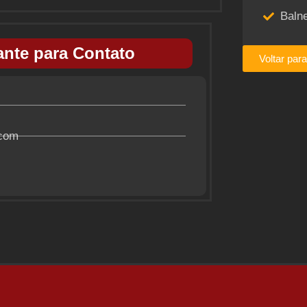
Baln
nte para Contato
Voltar par
.com