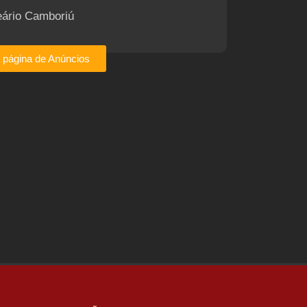
eário Camboriú
a página de Anúncios