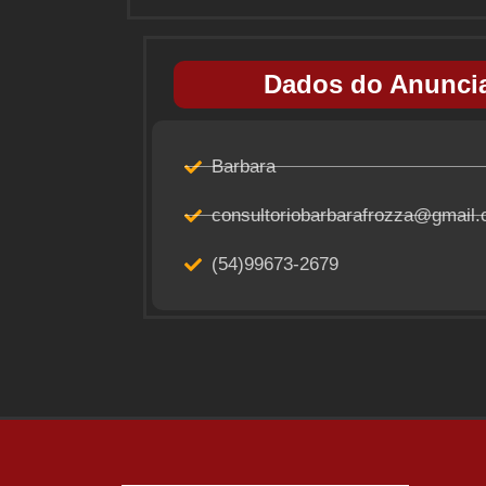
Dados do Anuncia
Barbara
consultoriobarbarafrozza@gmail
(54)99673-2679