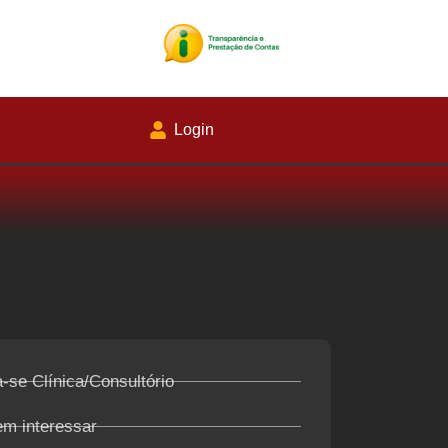
Login
-se Clínica/Consultório
em interessar