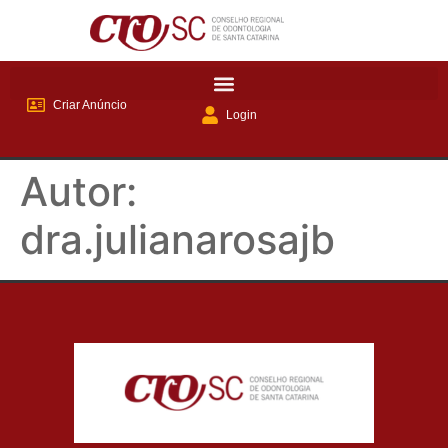
Criar Anúncio
Login
Autor:
dra.julianarosajb