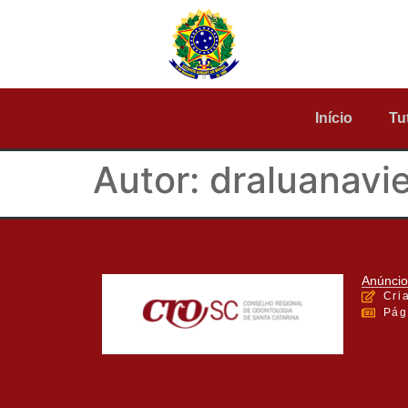
Início
Tu
Autor:
draluanavi
Anúncio
Cri
Pág