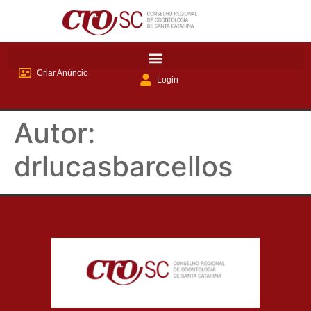
Criar Anúncio
Login
Autor:
drlucasbarcellos