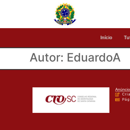
Início
Tu
Autor:
EduardoA
Anúncio
Cri
Pág