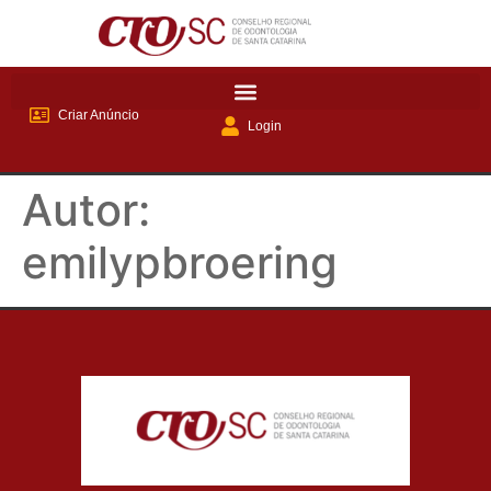
Criar Anúncio
Login
Autor:
emilypbroering