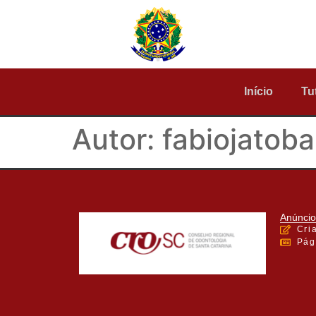
Início
Tu
Autor:
fabiojatoba
Anúncio
Cri
Pág