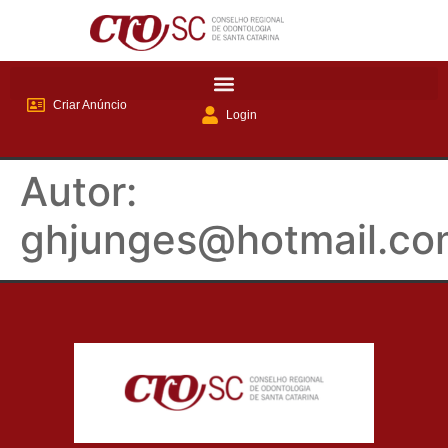
Criar Anúncio
Login
Autor:
ghjunges@hotmail.co